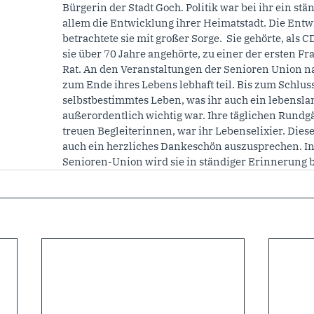
Bürgerin der Stadt Goch. Politik war bei ihr ein stä
allem die Entwicklung ihrer Heimatstadt. Die Entwi
betrachtete sie mit großer Sorge.  Sie gehörte, als C
sie über 70 Jahre angehörte, zu einer der ersten F
Rat. An den Veranstaltungen der Senioren Union nah
zum Ende ihres Lebens lebhaft teil. Bis zum Schluss 
selbstbestimmtes Leben, was ihr auch ein lebenslan
außerordentlich wichtig war. Ihre täglichen Rundgä
treuen Begleiterinnen, war ihr Lebenselixier. Diese
auch ein herzliches Dankeschön auszusprechen. In
Senioren-Union wird sie in ständiger Erinnerung b