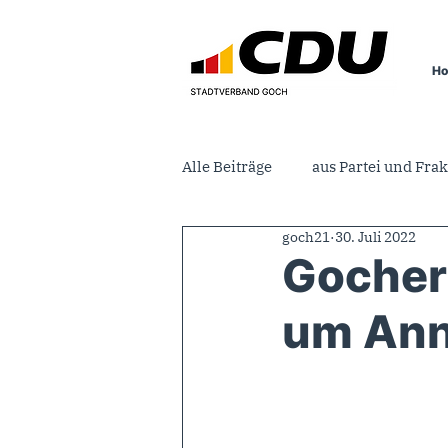
H
Alle Beiträge
aus Partei und Frak
goch21
30. Juli 2022
Gocher
um Ann