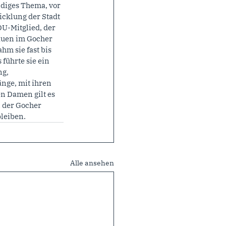
ndiges Thema, vor 
cklung der Stadt 
DU-Mitglied, der 
rauen im Gocher 
m sie fast bis 
führte sie ein 
g, 
nge, mit ihren 
n Damen gilt es 
 der Gocher 
leiben.
Alle ansehen