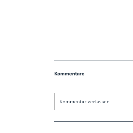
Kommentare
Kommentar verfassen...
CDU-Ortsverband Goch
blickt auf
Heimatgeschichte und