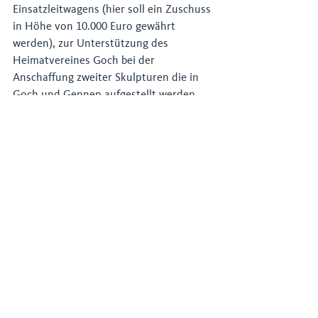
Einsatzleitwagens (hier soll ein Zuschuss 
in Höhe von 10.000 Euro gewährt 
werden), zur Unterstützung des 
Heimatvereines Goch bei der 
Anschaffung zweiter Skulpturen die in 
Goch und Gennep aufgestellt werden 
sollen und zur Unterstützung der Arbeit 
des Vereines Goch hilft gestellt. 
Für den Gocher Stadtteil Pfalzdorf 
wurde eine Fußgängerampel für die 
Kreuzung Klever Str. / Reuterstr. 
beantragt. Auch für die 
Gegenfinanzierung der geforderten 
Maßnahmen haben die 
Christdemokraten einen Vorschlag. Hier 
soll der Gewerbesteueransatzes im 
Haushalt 2021 um 500.000 Euro auf 15,0 
Mio. Euro erhöht werden. „Wir haben 