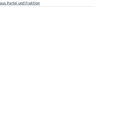
aus Partei und Fraktion
Aktuelle Beiträge
Alle ansehen