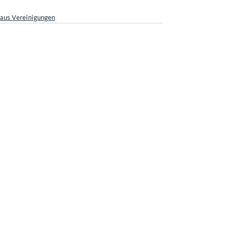
aus Vereinigungen
Aktuelle Beiträge
Alle ansehen