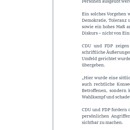
Personen ausgeübt wer
Ein solches Vorgehen 
Demokratie, Toleranz 
sowie ein hohes Maß a
Diskurs – nicht von Ei
CDU und FDP zeigen s
schriftliche Äußerungen
Umfeld gerichtet wurd
übergeben.
„Hier wurde eine sittl
auch rechtliche Konse
Betroffenen, sondern 
Wahlkampf und schadet 
CDU und FDP fordern di
persönlichen Angriff
sichtbar zu machen.