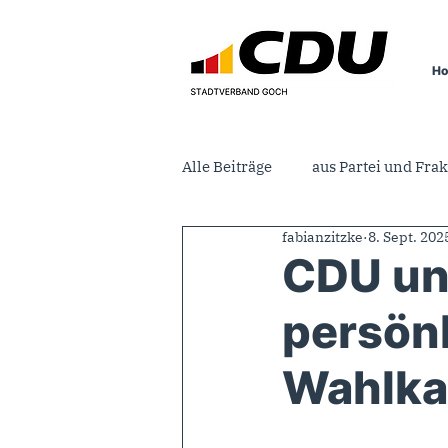
H
Alle Beiträge
aus Partei und Frak
fabianzitzke
8. Sept. 202
CDU un
persönl
Wahlk