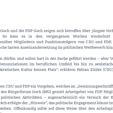
och und die FDP Goch zeigen sich betroffen über jüngste Vorf
 So kam es in den vergangenen Wochen wiederholt zu
nüber Mitgliedern und Funktionsträgern von CDU und FDP, d
ache harten Auseinandersetzung im politischen Wettbewerb hi
en dürfen und sollen hart in der Sache geführt werden – aber 
 Denunziationen im beruflichen Umfeld bis hin zu sexistisch
ratischen Kultur keinen Platz“, erklären Fabian Zitzke (CDU)
ten CDU und FDP ein Vorgehen, welches an „Gesinnungsschnüffe
 des Bürgerforum Goch (BfG) gezielt Arbeitgeber von FDP-Mitgl
politischen Aktivitäten – augenscheinlich ein Versuch der E
räch erfolgte der „Hinweis“, das politische Engagement könne i
stehen. Offenkundig sollte auf diese Weise über den Arbeitspl