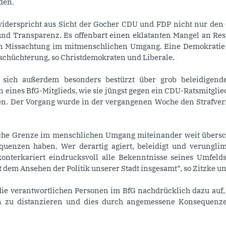
den.
widerspricht aus Sicht der Gocher CDU und FDP nicht nur den
und Transparenz. Es offenbart einen eklatanten Mangel an Res
n Missachtung im mitmenschlichen Umgang. Eine Demokratie 
nschüchterung, so Christdemokraten und Liberale.
ich außerdem besonders bestürzt über grob beleidigende 
 eines BfG-Mitglieds, wie sie jüngst gegen ein CDU-Ratsmitglied
en. Der Vorgang wurde in der vergangenen Woche den Strafver
iche Grenze im menschlichen Umgang miteinander weit überschr
quenzen haben. Wer derartig agiert, beleidigt und verunglimp
konterkariert eindrucksvoll alle Bekenntnisse seines Umfelds
dem Ansehen der Politik unserer Stadt insgesamt“, so Zitzke un
e verantwortlichen Personen im BfG nachdrücklich dazu auf, s
en zu distanzieren und dies durch angemessene Konsequenze