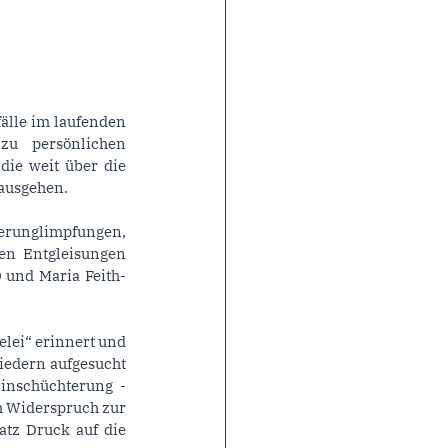
älle im laufenden 
 persönlichen 
ie weit über die 
nausgehen.
Verunglimpfungen, 
en Entgleisungen 
 und Maria Feith-
lei“ erinnert und 
iedern aufgesucht 
inschüchterung - 
m Widerspruch zur 
atz Druck auf die 